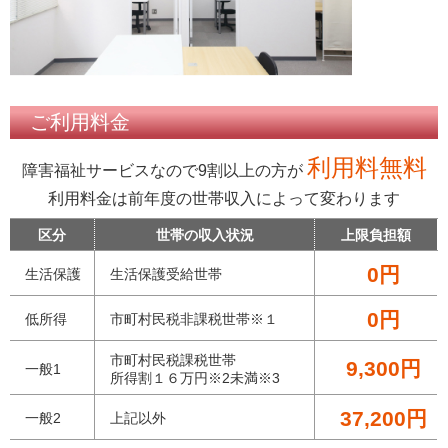
ご利用料金
利用料無料
障害福祉サービスなので9割以上の方が
利用料金は前年度の世帯収入によって変わります
区分
世帯の収入状況
上限負担額
0円
生活保護
生活保護受給世帯
0円
低所得
市町村民税非課税世帯※１
市町村民税課税世帯
9,300円
一般1
所得割１６万円※2未満※3
37,200円
一般2
上記以外