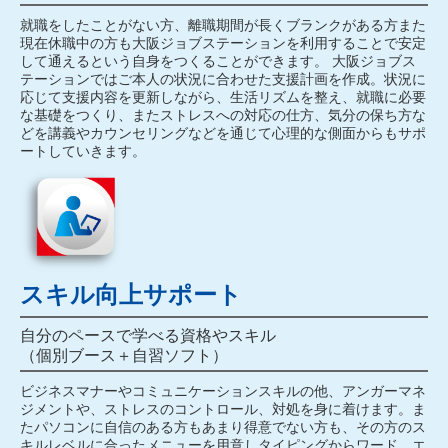
就職をしたことがない⽅、離職期間が⻑くブランクがある⽅また
現在休職中の⽅も⼤阪ジョブステーションを利⽤することで安定
して通えるという⾃⾝をつくることができます。 ⼤阪ジョブス
テーションではご本⼈の状況に合わせた⽀援計画を作成。状況に
応じて⽀援内容を更新しながら、⽣活リズムを整え、就職に必要
な基礎をつくり、またストレスへの対応の仕⽅、気分の保ち⽅な
どを講義やカウンセリングなどを通じて⼼理的な側⾯からもサポ
ートしていきます。
スキル向上サポート
自分のペースで学べる資格やスキル
（個別ブース＋自習ソフト）
ビジネスマナーやコミュニケーションスキルの他、アンガーマネ
ジメントや、ストレスのコントロール、対処を⾝に着けます。ま
たパソコンに⾃信のある⽅もあまり得意でない⽅も、その⽅のス
キルレベルに合ったメニューを⽤意しタイピングからワード、エ